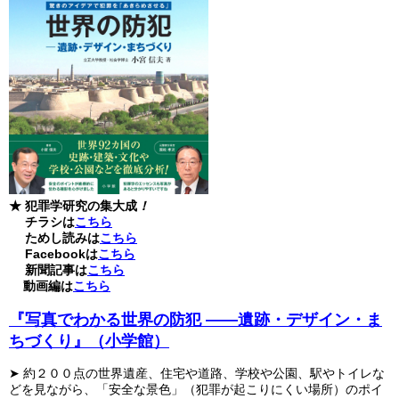
★
犯罪学研究の集大成
！
チラシは
こちら
ためし読みは
こちら
Facebook
は
こちら
新聞記事は
こちら
動画編は
こちら
『写真でわかる世界の防犯 ――遺跡・デザイン・ま
ちづくり』（小学館）
➤ 約２００点の世界遺産、住宅や道路、学校や公園、駅やトイレな
どを見ながら、「安全な景色」（犯罪が起こりにくい場所）のポイ