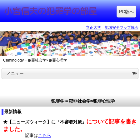
PC版へ
立正大学
地域安全マップ協会
Criminology＝犯罪社会学×犯罪心理学
犯罪学＝犯罪社会学×犯罪心理学
最新情報
について記事を書き
★
【ニューズウィーク】に「不審者対策」
ました。
記事は
こちら