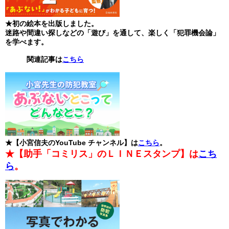
★
初の絵本を出版しました。
迷路や間違い探しなどの「遊び」を通して、楽しく「犯罪機会論」
を学べます。
関連記事は
こちら
★
【小宮信夫のYouTube チャンネル
】は
こちら
。
★【助手「コミリス」のＬＩＮＥスタンプ】は
こち
ら
。