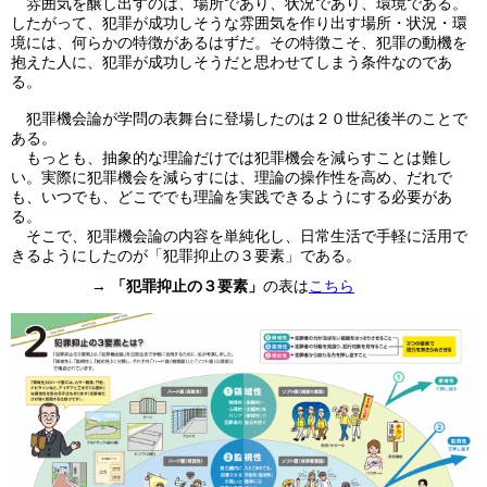
雰囲気を醸し出すのは、場所であり、状況であり、環境である。
したがって、犯罪が成功しそうな雰囲気を作り出す場所・状況・環
境には、何らかの特徴があるはずだ。その特徴こそ、犯罪の動機を
抱えた人に、犯罪が成功しそうだと思わせてしまう条件なのであ
る。
犯罪機会論が学問の表舞台に登場したのは２０世紀後半のことで
ある。
もっとも、抽象的な理論だけでは犯罪機会を減らすことは難し
い。実際に犯罪機会を減らすには、理論の操作性を高め、だれで
も、いつでも、どこででも理論を実践できるようにする必要があ
る。
そこで、犯罪機会論の内容を単純化し、日常生活で手軽に活用で
きるようにしたのが「犯罪抑止の３要素」である。
→
「犯罪抑止の３要素」
の表は
こちら