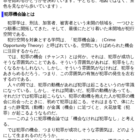
罪を始めるかどうかを決めています。子どもも、地図ではなく、景
色を見ながら歩いています）。
犯罪機会論とは
犯罪学は、刑法、加害者、被害者という未開の領域を、一つひと
つ順番に開拓してきた。そして、最後にたどり着いた未開地が犯行
空間である。
犯行空間を対象とする学問は、「犯罪機会論」（Crime
Opportunity Theory）と呼ばれている。空間にちりばめられた機会
に注目するからだ。
では、犯罪の機会（チャンス）とは何か。それは、犯罪が成功し
そうな雰囲気のことである。そういう雰囲気があれば、犯罪をした
くなるかもしれない。しかし、そういう雰囲気がなければ、犯罪を
あきらめるだろう。つまり、この雰囲気の有無が犯罪の発生を左右
するのである。
人々の間では、犯罪の動機があれば犯罪は起こるというのが常識
になっている。しかし、それは間違いだ。犯罪の動機があっても、
それだけでは犯罪は起こらない。犯罪の動機を抱えた人が犯罪の機
会に出会ったときに、初めて犯罪は起こる。それはまるで、体にた
まった静電気（動機）が金属（機会）に近づくと、火花放電（犯
罪）が起こるようなものだ。
――このように犯罪機会論では「機会なければ犯罪なし」と考え
る。
では犯罪の機会、つまり犯罪が成功しそうな雰囲気は、どのよう
にして生まれるのだろうか。