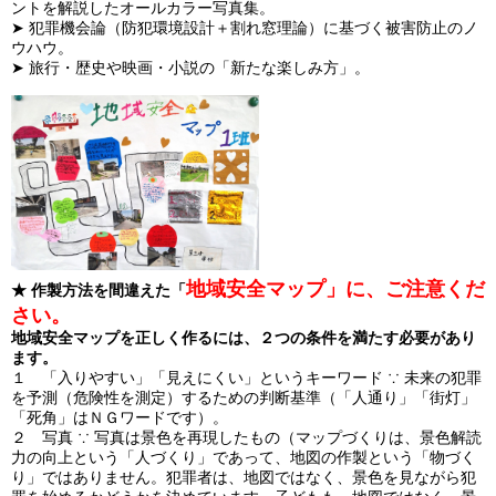
ントを解説したオールカラー写真集。
➤ 犯罪機会論（防犯環境設計＋割れ窓理論）に基づく被害防止のノ
ウハウ。
➤ 旅行・歴史や映画・小説の「新たな楽しみ方」。
地域安全マップ」に、ご注意くだ
★
作製方法を間違えた「
さい。
地域安全マップ
を正しく作るには、２つの条件を満たす必要があり
ます。
１ 「入りやすい」「見えにくい」というキーワード ∵ 未来の犯罪
を予測（危険性を測定）するための判断基準（「人通り」「街灯」
「死角」はＮＧワードです）。
２ 写真 ∵ 写真は景色を再現したもの（マップづくりは、景色解読
力の向上という「人づくり」であって、地図の作製という「物づく
り」ではありません。犯罪者は、地図ではなく、景色を見ながら犯