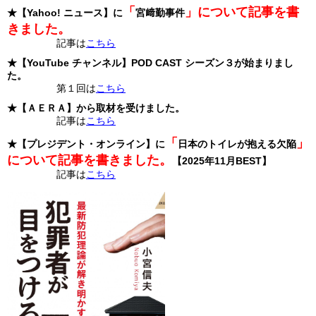
「
」について記事を書
★【Yahoo! ニュース】に
宮﨑勤事件
きました。
記事は
こちら
★【YouTube チャンネル】POD CAST シーズン３が始まりまし
た。
第１回は
こちら
★【ＡＥＲＡ】から取材を受けました。
記事は
こちら
「
」
★【プレジデント・オンライン】に
日本のトイレが抱える欠陥
について記事を書きました。
【2025年11月BEST】
記事は
こちら