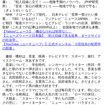
書）、『犯人目線に立て！ ――危険予測のノウハウ』（PHP研究
所）、『安全・安心の環境づくり ――地域で守る・自分で守る』
（ぎょうせい）など。
NHK「クローズアップ現代」、日本テレビ「世界一受けたい授
業」、TBS「ひるおび！」、フジテレビ「ニュースJAPAN」、テレ
ビ朝日「報道ステーション」などテレビ・ラジオへの出演、新聞の
取材（これまでの記事は2000件以上）、全国各地での講演も多数。
【Yahoo!ニュース】「機会なければ犯罪なし」
【ニューズウィーク日本版】「犯人目線で見る世界 ダークサイド
の社会学」
【YouTube（ユーチューブ）】公式チャンネル「小宮信夫の犯罪学
の部屋」
趣味・嗜好は、音楽、映画・テレビドラマ、スポーツ、旅行、ア
イスクリーム・氷あずきです。
音楽について： 学生時代、シンガーソングライター（作詞・作
曲した歌のギター弾き語り）をやっていました。今でも、音楽を聴
きながらでないと仕事がはかどりません。好きなミュージシャン
は、吉田拓郎さん、中島みゆきさん、松任谷由実さん、南こうせつ
さん、小田和正さん、玉置浩二さん、浜田省吾さん、さだまさしさ
んです。バラード系の曲が大好きです。
映画・テレビドラマについて： ほぼ毎日見ています。特に心に
残っている映画は、「最高の人生の見つけ方」「ローマの休日」
「大脱走」「スター・ウォーズ」「羊たちの沈黙」「ショーシャン
クの空に」「ターミネーター」「ニュー・シネマ・パラダイス」