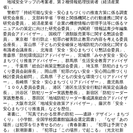
地域安全マップの考案者。第２種情報処理技術者（経済産業
省）。
警察庁「持続可能な安全・安心まちづくりの推進方策に係る調査
研究会座長」、文部科学省「学校と関係機関との行動連携に関する
研究会委員」、経済産業省「企業の機密情報の管理手法等に係るマ
ニュアルの策定に向けた研究会委員」、内閣府「情報誌青少年編集
委員会アドバイザー」、国税庁「酒類販売業等に関する懇談会委
員」、東京都「非行防止・犯罪の被害防止教育の内容を考える委員
会座長」、富山県「子どもの安全確保と地域防犯力の強化に関する
有識者会議座長」、北海道「安全・安心まちづくり懇話会委員」、
青森県「防犯環境設計アドバイザー」、宮城県「みやぎ安全・安心
まちづくり推進アドバイザー」、群馬県「生活安全教育アドバイザ
ー」、千葉県「総合計画策定懇談会委員」、埼玉県「防犯のまちづ
くり委員会副座長」、岡山県「犯罪のない安全・安心岡山県づくり
検討委員会顧問」、広島県「子どもの安全な環境づくりアドバイザ
ー」、長崎県「安全・安心まちづくりアドバイザー」、鹿児島県
「１００人委員会委員」、港区「港区生活安全行動計画策定会議会
長」、渋谷区「防犯リーダー実践塾塾長」、新宿区「防犯リーダー
実践塾塾長」、墨田区「地域防犯リーダー養成講座総合アドバイザ
ー」、大阪市北区「地域安全政策アドバイザー」、藤沢市「安全・
安心まちづくり推進員」などを歴任。
著書に、『写真でわかる世界の防犯 ――遺跡・デザイン・まちづ
くり』（小学館、全国学校図書館協議会選定図書）、『なぜ「あの
場所」は犯罪を引き寄せるのか』（青春新書）、『犯罪は予測でき
る』（新潮新書）、『犯罪は「この場所」で起こる』（光文社新