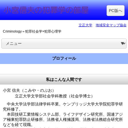
PC版へ
立正大学
地域安全マップ協会
Criminology＝犯罪社会学×犯罪心理学
プロフィール
私はこんな人間です
小宮
信夫（こみや・のぶお）
立正大学文学部社会学科教授（社会学博士）
中央大学法学部法律学科卒業。ケンブリッジ大学大学院犯罪学研
究科修了。
本田技研工業情報システム部、ライフデザイン研究所、国連アジ
ア極東犯罪防止研修所、法務省人権擁護局、法務省法務総合研究所
などを経て現職。