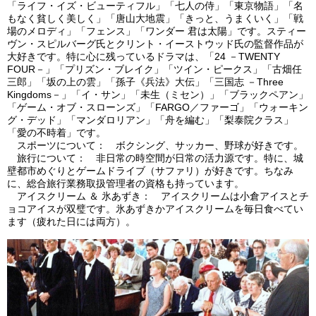
「ライフ・イズ・ビューティフル」「七人の侍」「東京物語」「名
もなく貧しく美しく」「唐山大地震」「きっと、うまくいく」「戦
場のメロディ」「フェンス」「ワンダー 君は太陽」です。スティー
ヴン・スピルバーグ氏とクリント・イーストウッド氏の監督作品が
大好きです。特に心に残っているドラマは、「24 －TWENTY
FOUR－」「プリズン・ブレイク」「ツイン・ピークス」「古畑任
三郎」「坂の上の雲」「孫子《兵法》大伝」「三国志 －Three
Kingdoms－」「イ・サン」「未生（ミセン）」「ブラックペアン」
「ゲーム・オブ・スローンズ」「FARGO／ファーゴ」「ウォーキン
グ・デッド」「マンダロリアン」「舟を編む」「梨泰院クラス」
「愛の不時着」です。
スポーツについて： ボクシング、サッカー、野球が好きです。
旅行について： 非日常の時空間が日常の活力源です。特に、城
壁都市めぐりとゲームドライブ（サファリ）が好きです。ちなみ
に、総合旅行業務取扱管理者の資格も持っています。
アイスクリーム ＆ 氷あずき： アイスクリームは小倉アイスとチ
ョコアイスが双璧です。氷あずきかアイスクリームを毎日食べてい
ます（疲れた日には両方）。