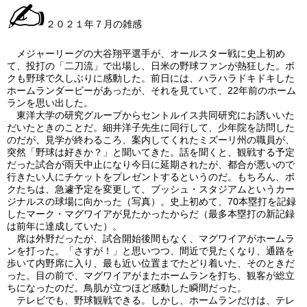
✍
２０２１年７月の雑感
メジャーリーグの大谷翔平選手が、オールスター戦に史上初め
て、投打の「二刀流」で出場し、日米の野球ファンが熱狂した。ボ
クも野球で久しぶりに感動した。前日には、ハラハラドキドキした
ホームランダービーがあったが、それを見ていて、22年前のホーム
ランを思い出した。
東洋大学の研究グループからセントルイス共同研究にお誘いいた
だいたときのことだ。細井洋子先生に同行して、少年院を訪問した
のだが、見学が終わるころ、案内してくれたミズーリ州の職員が、
突然「野球は好きか？」と聞いてきた。話を聞くと、観戦する予定
だった試合が雨天中止になり今日に延期されたが、都合が悪いので
行きたい人にチケットをプレゼントするというのだ。もちろん、ボ
クたちは、急遽予定を変更して、ブッシュ・スタジアムというカー
ジナルスの球場に向かった（写真）。史上初めて、70本塁打を記録
したマーク・マグワイアが見たかったからだ（最多本塁打の新記録
は前年に達成していた）。
席は外野だったが、試合開始後間もなく、マグワイアがホームラ
ンを打った。「さすが！」と思いつつ、間近で見たくなり、通路を
歩いて内野席に入り、最も近い位置までたどり着いた、そのときだ
った。目の前で、マグワイアがまたホームランを打ち、観客が総立
ちになったのだ。鳥肌が立つほど感動した瞬間だった。
テレビでも、野球観戦できる。しかし、ホームランだけは、テレ