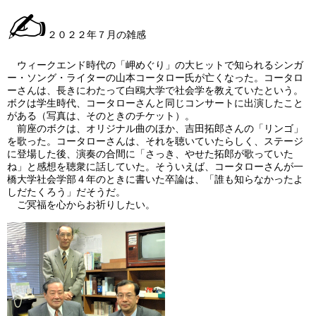
✍
２０２２年７月の雑感
ウィークエンド時代の「岬めぐり」の大ヒットで知られるシンガ
ー・ソング・ライターの山本コータロー氏が亡くなった。コータロ
ーさんは、長きにわたって白鴎大学で社会学を教えていたという。
ボクは学生時代、コータローさんと同じコンサートに出演したこと
がある（写真は、そのときのチケット）。
前座のボクは、オリジナル曲のほか、吉田拓郎さんの「リンゴ」
を歌った。コータローさんは、それを聴いていたらしく、ステージ
に登場した後、演奏の合間に「さっき、やせた拓郎が歌っていた
ね」と感想を聴衆に話していた。そういえば、コータローさんが一
橋大学社会学部４年のときに書いた卒論は、「誰も知らなかったよ
しだたくろう」だそうだ。
ご冥福を心からお祈りしたい。