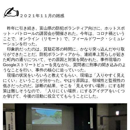
✍
２０２１年１１月の雑感
昨年に引き続き、富山県の防犯ボランティア向けに、ホットスポ
ット・パトロールの講習会が開催された。今年は、コロナ禍という
ことで、オンライン（リモート）で、フィールドワーク・シミュレ
ーションを行った。
印象的だったのは、質疑応答の時間に、かなり突っ込んだやり取
りができたことだ。防犯ボランティアから、連続車上荒らしが起き
た町内の通りについて、その原因と対策を聞かれた。事件現場の
Googleストリートビューを見ながら、質問者に刑事の聞き込みのよ
うなことを行い、事件の核心に迫っていった。
現場の状況をいろいろと教えてもらい、現場は「入りやすく見え
にくい」ということが分かった。やはり原因は、領域性と監視性の
低さだったのだ。診断の結果、そこを「見えやすい場所」にする対
策は難しそうなので、「入りにくい場所」にするアイデアをいくつ
か挙げて、今後の活動に役立ててもらうことにした。