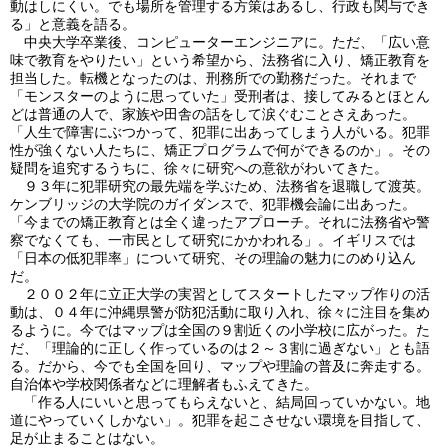
動はしにくい。でも場所を管理する方策はあるし、行政も関与でき
る」と意義を語る。
中央大学卒業後、コンピューターエンジニアに。ただ、「広い意
味で教育をやりたい」という希望から、法務省に入り、矯正教育を
担当した。転機となったのは、刑務所での勤務だった。それまで
「モンスターのように思っていた」受刑者は、接してみるとほとん
どは普通の人で、家族や田舎の話をして涙ぐむことさえあった。
「人生で障害にぶつかって、犯罪に出あってしまう人がいる。犯罪
性が強くない人たちに、矯正プログラムで何ができるのか」。その
疑問を追究するうちに、徐々に研究への意欲がわいてきた。
９３年に犯罪研究の最先端を学ぶため、法務省を退職して渡英。
ケンブリッジの大学院のガイダンスで、犯罪機会論に出あった。
「今までの矯正教育とは全く違ったアプローチ。それに法務省や警
察でなくても、一市民として研究にかかわれる」。イギリスでは
「日本の低犯罪率」について研究、その理論の魅力にのめり込ん
だ。
２００２年に立正大学の実習としてスタートしたマップ作りの活
動は、０４年に沖縄県警が防犯活動に取り入れ、徐々に注目を集め
るように。今ではマップは全国の９割近くの小学校に広がった。た
だ、「理論的に正しく作っているのは２～３割に過ぎない」とも語
る。だから、今でも全国を回り、マップや理論の普及に奔走する。
自治体や学校関係者などに理解者もふえてきた。
「作る人にいいと思ってもらえないと、結局回っていかない。地
道にやっていくしかない」。犯罪を起こさせない環境を目指して、
足が止まることはない。