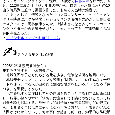
うシンガーソングライターに憧れ、
15
歳から
自作自演
を始めた。今
月、
112
曲に及ぶオリジナル曲の中から、自選したお気に入りの
10
曲を時系列に並べて動画を作った。もちろん当時の録音で。
おまけとして、伝説となった「つま恋コンサート」のドキュメン
タリー映画にボクが登場したショッキング映像を含めた。自作自演
のスタイルは、岡林信康さんや井上陽水さんなど多くのシンガーソ
ングライターから影響を受けたが、何と言っても、吉田拓郎さんは
神的存在だった。
・
オリジナルソングの動画は
こちら
。
✍
２０２３年２月の雑感
2008/12/18 読売新聞から：
犯罪を学問する 小宮信夫さん
地域住民や子どもたちが地元を歩き、危険な場所を地図に残す
「地域安全マップ」。マップを説明する際には、この平易なキーワ
ードを使う。作る人が自発的に危険な場所をわかるようになる「気
づき」を重視するからだ。
犯罪を犯す人に注目してその原因を除こうとする犯罪原因論に対
し、犯罪が起きやすい「場所」に注目して予防につなげるという犯
罪機会論を提唱する。欧米では犯罪予防や被害者保護などの観点か
ら、１９８０年代以降に盛んになった考え方だ。「不審者がどんな
人間かはわからないし、何か事件が起きる前には、効果的な防犯活