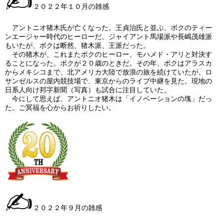
✍
２０２２年１０月の雑感
アントニオ猪木氏が亡くなった。王貞治氏と並ぶ、ボクのティー
ンエージャー時代のヒーローだ。ジャイアント馬場派や長嶋茂雄派
もいたが、ボクは断然、猪木派、王派だった。
その猪木が、これまたボクのヒーロー、モハメド・アリと対決す
ることになった。ボクが２０歳のときだ。その年、ボクはアラスカ
からメキシコまで、北アメリカ大陸で放浪の旅を続けていたが、ロ
サンゼルスの屋内競技場で、東京からのライブ中継を見た。現地の
日系人向け邦字新聞（写真）も試合に注目していた。
今にして思えば、アントニオ猪木は「イノベーションの塊」だっ
た。ご冥福を心からお祈りしたい。
✍
２０２２年９月の雑感