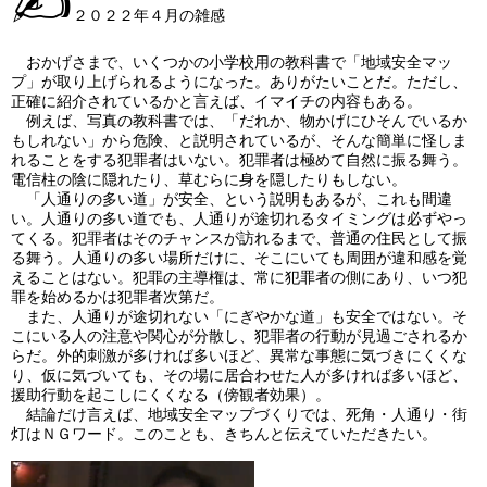
✍
２０２２年４月の雑感
おかげさまで、いくつかの小学校用の教科書で「地域安全マッ
プ」が取り上げられるようになった。ありがたいことだ。ただし、
正確に紹介されているかと言えば、イマイチの内容もある。
例えば、写真の教科書では、「だれか、物かげにひそんでいるか
もしれない」から危険、と説明されているが、そんな簡単に怪しま
れることをする犯罪者はいない。犯罪者は極めて自然に振る舞う。
電信柱の陰に隠れたり、草むらに身を隠したりもしない。
「人通りの多い道」が安全、という説明もあるが、これも間違
い。人通りの多い道でも、人通りが途切れるタイミングは必ずやっ
てくる。犯罪者はそのチャンスが訪れるまで、普通の住民として振
る舞う。人通りの多い場所だけに、そこにいても周囲が違和感を覚
えることはない。犯罪の主導権は、常に犯罪者の側にあり、いつ犯
罪を始めるかは犯罪者次第だ。
また、人通りが途切れない「にぎやかな道」も安全ではない。そ
こにいる人の注意や関心が分散し、犯罪者の行動が見過ごされるか
らだ。外的刺激が多ければ多いほど、異常な事態に気づきにくくな
り、仮に気づいても、その場に居合わせた人が多ければ多いほど、
援助行動を起こしにくくなる（傍観者効果）。
結論だけ言えば、地域安全マップづくりでは、死角・人通り・街
灯はＮＧワード。このことも、きちんと伝えていただきたい。