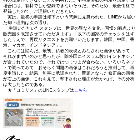
場合には、有料でしか登録できないそうだ。そのため、最低価格で
登録したので、ご理解いただきたい。
実は、最初の申請は却下という悲劇に見舞われた。LINEから届い
た却下理由は次の通り。
「申請いただいたスタンプは、世界の異なる文化・習慣の観点より
販売国を限定させていただきます」「以下の国家のチェックをはず
したうえで、再度リクエストをお願いいたします。韓国、中国、香
港、マカオ、インドネシア」。
これには悩んだ。最初、仏教的表現とみなされた画像があって、
それがまずいのかと思ったが、除外国にイスラム教のインドネシア
が含まれていたので、それではつじつまが合わない。いろいろネッ
トで調べてみて、おそらく問題の画像はこれだろうと推測して、再
度申請した。結果、無事に承認された。問題となった修正前の画像
が右上の画像。これを見て、却下された理由が分かれば、その分析
は大したものである。
★「コミリス」の
LINE
スタンプは
こちら