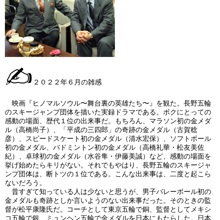
✍
２０２２年６月の雑感
映画『ヒノマルソウル〜舞台裏の英雄たち〜』を観た。長野五輪
のスキージャンプ団体を描いた実録ドラマである。ボクにとっての
感動の場面、歴代１位の出来事だ。もちろん、マラソン初の金メダ
ル（高橋尚子）、「平成の三四郎」の奇跡の金メダル（古賀稔
彦）、スピードスケート初の金メダル（清水宏保）、ソフトボール
初の金メダル、バドミントン初の金メダル（高橋礼華・松友美佐
紀）、卓球初の金メダル（水谷隼・伊藤美誠）など、感動の場面を
挙げ始めたらキリがない。それでもやはり、長野五輪のスキージャ
ンプ団体は、断トツの１位である。こんな出来事は、二度と起こら
ないだろう。
昔すぎて知っている人は少ないと思うが、男子バレーボール初の
金メダルも奇跡としか言いようのない出来事だった。そのときの監
督が松平康隆氏だ。コーチとして東京五輪で銅、監督としてメキシ
コ五輪で銀、ミュンヘン五輪で金メダルを日本にもたらした。日本