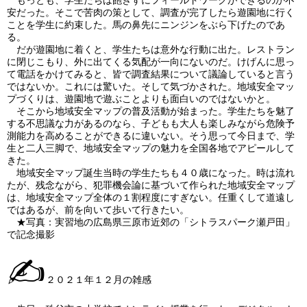
もっとも、学生たちは飽きずにフィールドワークができるのか不
安だった。そこで苦肉の策として、調査が完了したら遊園地に行く
ことを学生に約束した。馬の鼻先にニンジンをぶら下げたのであ
る。
だが遊園地に着くと、学生たちは意外な行動に出た。レストラン
に閉じこもり、外に出てくる気配が一向にないのだ。けげんに思っ
て電話をかけてみると、皆で調査結果について議論していると言う
ではないか。これには驚いた。そして気づかされた。地域安全マッ
プづくりは、遊園地で遊ぶことよりも面白いのではないかと。
そこから地域安全マップの普及活動が始まった。学生たちを魅了
する不思議な力があるのなら、子どもも大人も楽しみながら危険予
測能力を高めることができるに違いない。そう思って今日まで、学
生と二人三脚で、地域安全マップの魅力を全国各地でアピールして
きた。
地域安全マップ誕生当時の学生たちも４０歳になった。時は流れ
たが、残念ながら、犯罪機会論に基づいて作られた地域安全マップ
は、地域安全マップ全体の１割程度にすぎない。任重くして道遠し
ではあるが、前を向いて歩いて行きたい。
★写真：実習地の広島県三原市近郊の「シトラスパーク瀬戸田」
で記念撮影
✍
２０２１年１２月の雑感