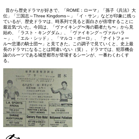
昔から歴史ドラマが好きで、「ROME：ローマ」「孫子《兵法》大
伝」「三国志～Three Kingdoms～」「イ・サン」などが印象に残っ
ているが、歴史ドラマは、時系列で見ると面白さが倍増することに
最近気づいた。今回は、「ヴァイキング〜海の覇者たち〜」から見
始め、「ラスト・キングダム」、「ヴァイキング～ヴァルハラ
～」、「エル・シッド」、「マルコ・ポーロ」、「ナイトフォー
ル〜悲運の騎士団〜」と見てきた。この調子で見ていくと、史上最
長のドラマになることは間違いない（笑）。ドラマでは、犯罪機会
論のルーツである城壁都市が登場するシーンが、一番わくわくす
る。