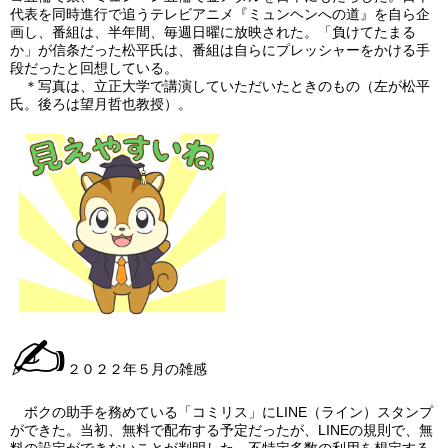
代表を同時進行で追うテレビアニメ『ミュンヘンへの道』を自ら企
画し、番組は、半年間、毎週日曜に放映された。「負けてたまる
か」が信条だった松平氏は、番組は自らにプレッシャーをかける手
段だったと回想している。
＊写真は、立正大学で講演していただいたときのもの（左が松平
氏。後ろは望月哲也教授）。
✍
２０２２年５月の雑感
ボクの助手を務めている「コミリス」にLINE（ライン）スタンプ
ができた。当初、無料で配布する予定だったが、LINEの規則で、無
料の設定ができないことが判明した。不特定多数の利用を想定する