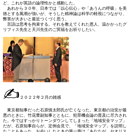
ど、これが英語の論理性かと感動した。
あれから３０年、日本では「以心伝心」や「あうんの呼吸」を美
徳とする風潮が強いが、そうした精神論は科学の軽視につながり、
弊害が大きいと最近つくづく思う。
言語は思考を拘束する。それを教えてくれた恩人、温かかったグ
リフィス先生と天川先生のご冥福をお祈りしたい。
✍
２０２２年２月の雑感
東京都知事だった石原慎太郎氏が亡くなった。東京都の治安が最
悪のときに、竹花豊副知事とともに、犯罪機会論の普及に尽力され
た。今ではすっかりトーンダウンしてしまった「地域安全マップ」
だが、石原知事自らが、定例会見で、「地域安全マップ」を説明し
たこともあった。お会いしたときの第一声は「あなたが、セオリス