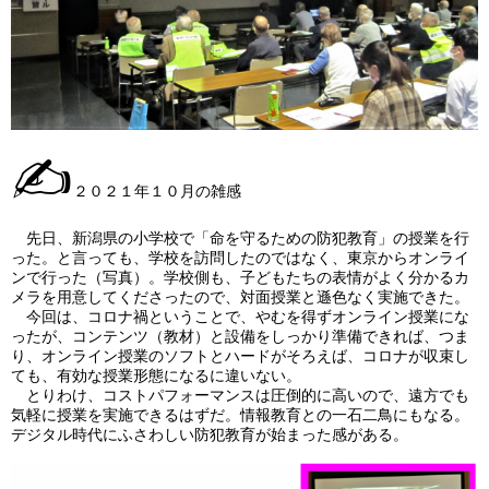
✍
２０２１年１０月の雑感
先日、新潟県の小学校で「命を守るための防犯教育」の授業を行
った。と言っても、学校を訪問したのではなく、東京からオンライ
ンで行った（写真）。学校側も、子どもたちの表情がよく分かるカ
メラを用意してくださったので、対面授業と遜色なく実施できた。
今回は、コロナ禍ということで、やむを得ずオンライン授業にな
ったが、コンテンツ（教材）と設備をしっかり準備できれば、つま
り、オンライン授業のソフトとハードがそろえば、コロナが収束し
ても、有効な授業形態になるに違いない。
とりわけ、コストパフォーマンスは圧倒的に高いので、遠方でも
気軽に授業を実施できるはずだ。情報教育との一石二鳥にもなる。
デジタル時代にふさわしい防犯教育が始まった感がある。