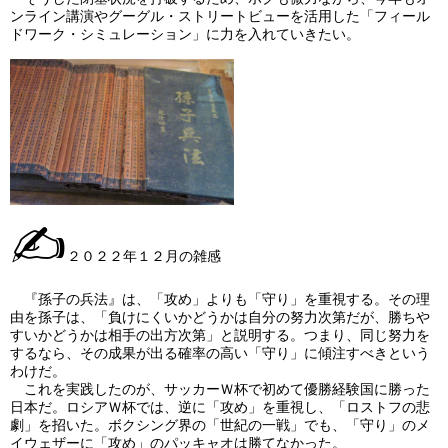
ンライン講演やグーグル・ストリートビューを活用した「フィール
ドワーク・シミュレーション」に力を入れていきたい。
✍
２０２２年１２月の雑感
『孫子の兵法』は、「攻め」よりも「守り」を重視する。その理
由を孫子は、「負けにくいかどうかは自分の努力次第だが、勝ちや
すいかどうかは相手の出方次第」と説明する。つまり、同じ努力を
するなら、その成果が出る確率の高い「守り」に傾注すべきという
わけだ。
これを実践したのが、サッカーＷ杯で初めて優勝経験国に勝った
日本だ。ロシアＷ杯では、逆に「攻め」を重視し、「ロストフの悲
劇」を招いた。ボクシング界の「世紀の一戦」でも、「守り」のメ
イウェザーに「攻め」のパッキャオは勝てなかった。