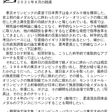
２０２１年８月の雑感
東京オリンピックの柔道で日本男子は金メダル５個を獲得した。
史上初の金メダルなしに終わったロンドン・オリンピックの後に就
任した井上康生監督の功績が大きいと報じられている。報道では、
「根性論や精神論に偏ることなく、科学的なトレーニングを積極的
に取り入れ、他の格闘技を参考にするなど柔軟な発想で指導改革を
してきました」という関係者の言葉が紹介されている。科学的な思
考法のベースには、引退後のイギリス留学があるという。確かに、
公共政策調査会の論文審査会でも、選考委員として的確なコメント
をされていた（下記参照）。
新型コロナ対策も、犯罪対策も、こうした科学的で進取的なアプ
ローチを見習ってほしいものだ。
それにしても、最終日の混合団体で銀メダルに終わったのは残念
だ。１９６４年の東京オリンピックを思い出し、歴史が繰り返され
たかのようだった。このときも、連日金メダルを取ったが、最終日
の無差別級でヘーシンク氏に敗れたのだ。その後も、ミュンヘン・
オリンピックの無差別級でルスカ氏に敗れたが、モントリオール・
オリンピックで上村春樹氏が日本に初めて無差別級の金メダルをも
たらした。幸運にも、ボクは、その瞬間を試合会場で目撃した（写
真は、そのときのチケット）。
２０２４年のパリ・オリンピックで（敵地で）、柔道混合団体金
メダルのフランスにリベンジすることを期待したい。
・懸賞論文論文集「オリンピック・パラリンピック東京大会の安