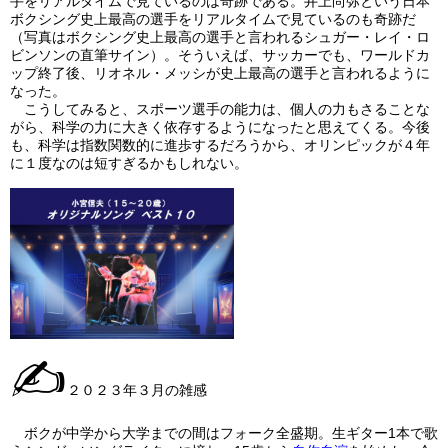
手をリアルタイムで見ているのは奇跡である。井上尚弥という日本
ボクシング史上最高の選手をリアルタイムで見ているのも奇跡だ
（写真はボクシング史上最高の選手と言われるシュガー・レイ・ロ
ビンソンの直筆サイン）。そういえば、サッカーでも、ワールドカ
ップ終了後、リオネル・メッシが史上最高の選手と言われるように
なった。
こうしてみると、
スポーツ選手の能力は、個人の力もさることな
がら、科学の力に大きく依存するようになったと思えてくる。今後
も、科学は指数関数的に進歩するだろうから、オリンピックが４年
に１度なのは短すぎるかもしれない。
✍
２０２３年３月の雑感
ボクが中学から大学までの間はフォーク全盛期。生ギター
1
本で歌