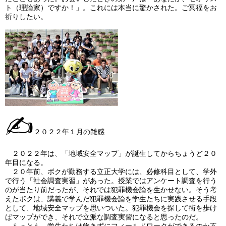
ト（理論家）ですか！」。これには本当に驚かされた。ご冥福をお
祈りしたい。
✍
２０２２年１月の雑感
２０２２年は、「地域安全マップ」が誕生してからちょうど２０
年目になる。
２０年前、ボクが勤務する立正大学には、必修科目として、学外
で行う「社会調査実習」があった。授業ではアンケート調査を行う
のが当たり前だったが、それでは犯罪機会論を生かせない。そう考
えたボクは、講義で学んだ犯罪機会論を学生たちに実践させる手段
として、地域安全マップを思いついた。犯罪機会を探して街を歩け
ばマップができ、それで立派な調査実習になると思ったのだ。