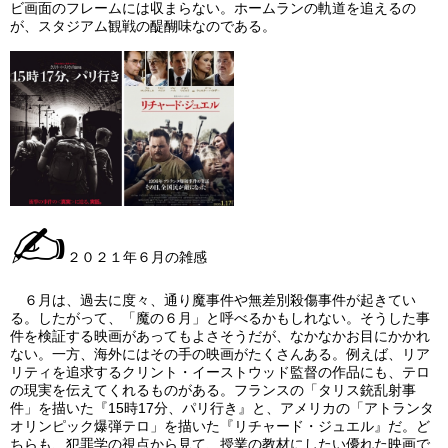
ビ画面のフレームには収まらない。ホームランの軌道を追えるの
が、スタジアム観戦の醍醐味なのである。
✍
２０２１年６月の雑感
６月は、過去に度々、通り魔事件や無差別殺傷事件が起きてい
る。したがって、「魔の６月」と呼べるかもしれない。そうした事
件を検証する映画があってもよさそうだが、なかなかお目にかかれ
ない。一方、海外にはその手の映画がたくさんある。例えば、リア
リティを追求するクリント・イーストウッド監督の作品にも、テロ
の現実を伝えてくれるものがある。フランスの「タリス銃乱射事
件」を描いた『15時17分、パリ行き』と、アメリカの「アトランタ
オリンピック爆弾テロ」を描いた『リチャード・ジュエル』だ。ど
ちらも、犯罪学の視点から見て、授業の教材にしたい優れた映画で