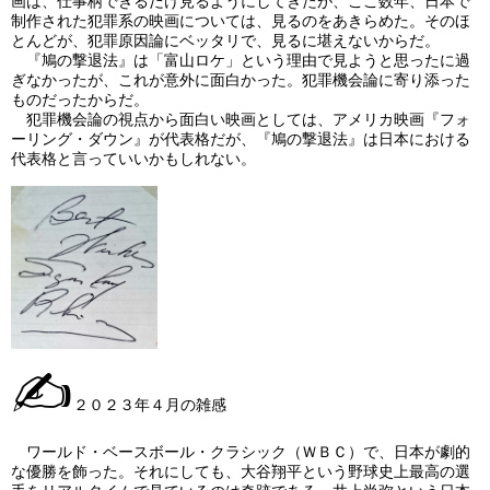
画は、仕事柄できるだけ見るようにしてきたが、ここ数年、日本で
制作された犯罪系の映画については、見るのをあきらめた。そのほ
とんどが、犯罪原因論にベッタリで、見るに堪えないからだ。
『鳩の撃退法』は「富山ロケ」という理由で見ようと思ったに過
ぎなかったが、これが意外に面白かった。犯罪機会論に寄り添った
ものだったからだ。
犯罪機会論の視点から面白い映画としては、アメリカ映画『フォ
ーリング・ダウン』が代表格だが、『鳩の撃退法』は日本における
代表格と言っていいかもしれない。
✍
２０２３年４月の雑感
ワールド・ベースボール・クラシック（ＷＢＣ）で、日本が劇的
な優勝を飾った。それにしても、大谷翔平という野球史上最高の選